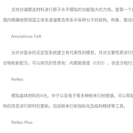
支持对凝聚态材料进行原子水平模拟的功能强大的力场。是第一个由
围内精确地预测孤立体系或凝聚态体系中各种分子的结构、构象、振动
Amorphous Cell:
允许对复杂的无定型系统建立有代表性的模型，并对主要性质进行预
合物和新配方。可以研究的性质有：内聚能密度（CED）、状态方程
Reflex:
模拟晶体材料的X光、中子以及电子等多种粉末衍射图谱。可以帮助
构的改变进行即时的更新。包括粉末衍射指标化及结构精修等工具。
Reflex Plus: